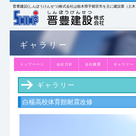
晋豊建設(しんぽうけんせつ)株式会社は栃木県宇都宮市を主に建設業（土
ギャラリー
トップページ
会社方針
会社概要
ギャラリー
ギャラリー
白楊高校体育館耐震改修