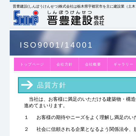
晋豊建設(しんぽうけんせつ)株式会社は栃木県宇都宮市を主に建設業（土
ISO9001/14001
トップページ
会社方針
会社概要
ギャラリー
品質方針
当社は、お客様に満足のいただける建築物・構造
進めてまいります。
１
お客様の期待やニーズをよく理解し満足のい
２
社会に信頼される企業となるよう関係法令、